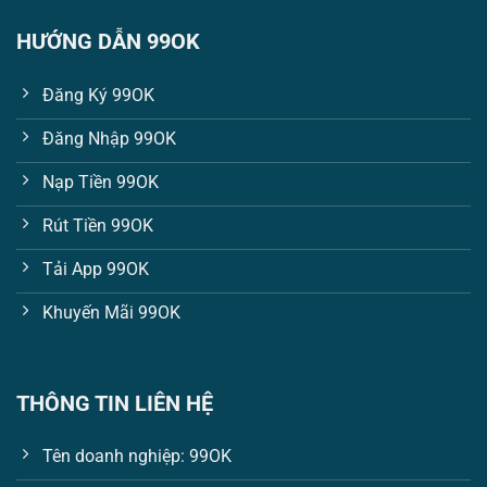
HƯỚNG DẪN 99OK
Đăng Ký 99OK
Đăng Nhập 99OK
Nạp Tiền 99OK
Rút Tiền 99OK
Tải App 99OK
Khuyến Mãi 99OK
THÔNG TIN LIÊN HỆ
Tên doanh nghiệp: 99OK