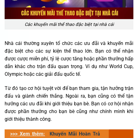
Các khuyến mãi thể thao đặc biệt tại nhà cái
Nhà cái thường xuyên tổ chức các ưu đãi và khuyến mãi
đặc biệt cho các sự kiện thể thao lớn. Bạn có thể nhận
được cược miễn phí, tỷ lệ cược tăng hoặc phần thưởng hấp
dẫn khác cho trận đấu quan trọng. Ví dụ như World Cup,
Olympic hoặc các giải đấu quốc tế.
Từ đó tạo cơ hội tuyệt vời để bạn tham gia, tận hưởng trận
đấu và giành chiến thắng. Ngoài ra, bạn cũng có thể tận
hưởng các ưu đãi khi giới thiệu bạn bè. Bạn có cơ hội nhận
được phần thưởng cho bạn bè cũng như chính mình khi
giới thiệu thành công.
>>> Xem thêm:
Khuyến Mãi Hoàn Trả