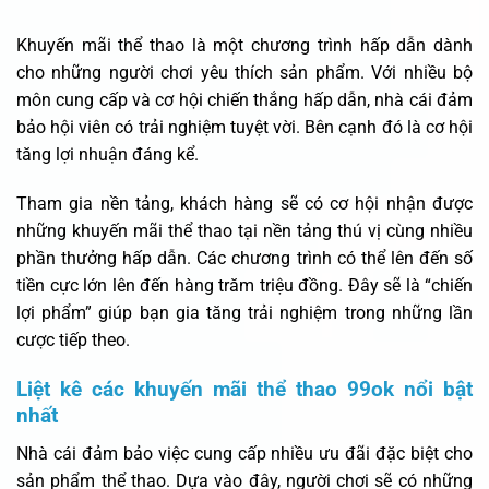
Khuyến mãi thể thao là một chương trình hấp dẫn dành
cho những người chơi yêu thích sản phẩm. Với nhiều bộ
môn cung cấp và cơ hội chiến thắng hấp dẫn, nhà cái đảm
bảo hội viên có trải nghiệm tuyệt vời. Bên cạnh đó là cơ hội
tăng lợi nhuận đáng kể.
Tham gia nền tảng, khách hàng sẽ có cơ hội nhận được
những khuyến mãi thể thao tại nền tảng thú vị cùng nhiều
phần thưởng hấp dẫn. Các chương trình có thể lên đến số
tiền cực lớn lên đến hàng trăm triệu đồng. Đây sẽ là “chiến
lợi phẩm” giúp bạn gia tăng trải nghiệm trong những lần
cược tiếp theo.
Liệt kê các khuyến mãi thể thao 99ok nổi bật
nhất
Nhà cái đảm bảo việc cung cấp nhiều ưu đãi đặc biệt cho
sản phẩm thể thao. Dựa vào đây, người chơi sẽ có những