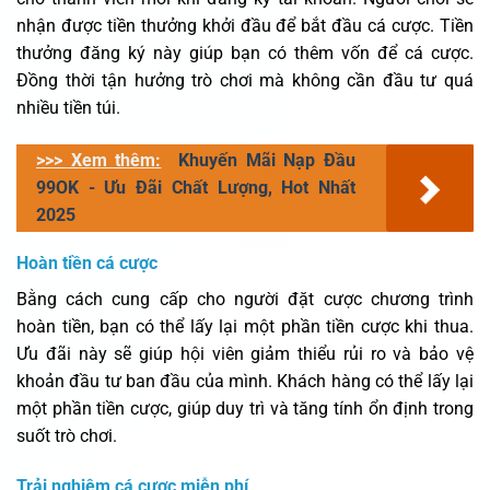
nhận được tiền thưởng khởi đầu để bắt đầu cá cược. Tiền
thưởng đăng ký này giúp bạn có thêm vốn để cá cược.
Đồng thời tận hưởng trò chơi mà không cần đầu tư quá
nhiều tiền túi.
>>> Xem thêm:
Khuyến Mãi Nạp Đầu
99OK - Ưu Đãi Chất Lượng, Hot Nhất
2025
Hoàn tiền cá cược
Bằng cách cung cấp cho người đặt cược chương trình
hoàn tiền, bạn có thể lấy lại một phần tiền cược khi thua.
Ưu đãi này sẽ giúp hội viên giảm thiểu rủi ro và bảo vệ
khoản đầu tư ban đầu của mình. Khách hàng có thể lấy lại
một phần tiền cược, giúp duy trì và tăng tính ổn định trong
suốt trò chơi.
Trải nghiệm cá cược miễn phí