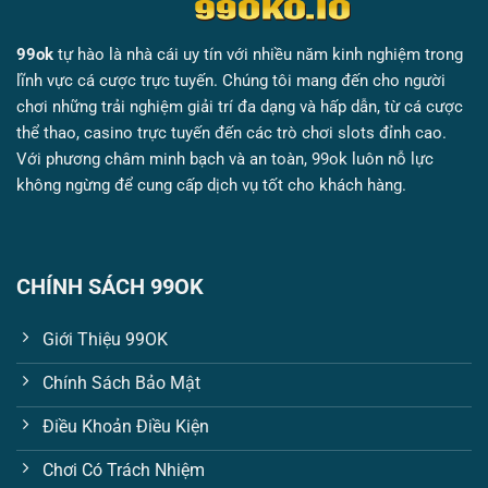
99ok
tự hào là nhà cái uy tín với nhiều năm kinh nghiệm trong
lĩnh vực cá cược trực tuyến. Chúng tôi mang đến cho người
chơi những trải nghiệm giải trí đa dạng và hấp dẫn, từ cá cược
thể thao, casino trực tuyến đến các trò chơi slots đỉnh cao.
Với phương châm minh bạch và an toàn, 99ok luôn nỗ lực
không ngừng để cung cấp dịch vụ tốt cho khách hàng.
CHÍNH SÁCH 99OK
Giới Thiệu 99OK
Chính Sách Bảo Mật
Điều Khoản Điều Kiện
Chơi Có Trách Nhiệm