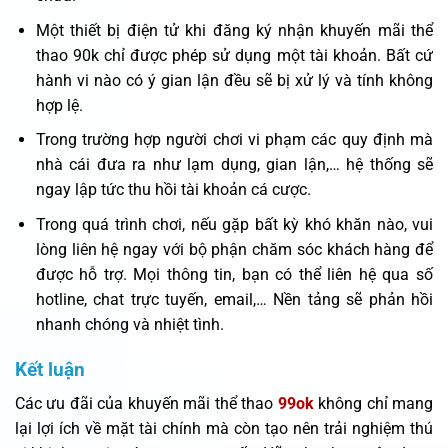
Một thiết bị điện tử khi đăng ký nhận khuyến mãi thể
thao 90k chỉ được phép sử dụng một tài khoản. Bất cứ
hành vi nào có ý gian lận đều sẽ bị xử lý và tính không
hợp lệ.
Trong trường hợp người chơi vi phạm các quy định mà
nhà cái đưa ra như lạm dụng, gian lận,… hệ thống sẽ
ngay lập tức thu hồi tài khoản cá cược.
Trong quá trình chơi, nếu gặp bất kỳ khó khăn nào, vui
lòng liên hệ ngay với bộ phận chăm sóc khách hàng để
được hỗ trợ. Mọi thông tin, bạn có thể liên hệ qua số
hotline, chat trực tuyến, email,… Nền tảng sẽ phản hồi
nhanh chóng và nhiệt tình.
Kết luận
Các ưu đãi của khuyến mãi thể thao
99ok
không chỉ mang
lại lợi ích về mặt tài chính mà còn tạo nên trải nghiệm thú