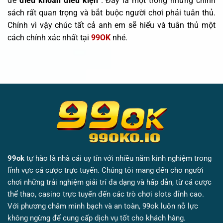
đề
điều khoản điều kiện
. Đây là một trong những chính
sách rất quan trọng và bắt buộc người chơi phải tuân thủ.
Chính vì vậy chúc tất cả anh em sẽ hiểu và tuân thủ một
cách chính xác nhất tại
99OK
nhé.
99ok
tự hào là nhà cái uy tín với nhiều năm kinh nghiệm trong
lĩnh vực cá cược trực tuyến. Chúng tôi mang đến cho người
chơi những trải nghiệm giải trí đa dạng và hấp dẫn, từ cá cược
thể thao, casino trực tuyến đến các trò chơi slots đỉnh cao.
Với phương châm minh bạch và an toàn, 99ok luôn nỗ lực
không ngừng để cung cấp dịch vụ tốt cho khách hàng.