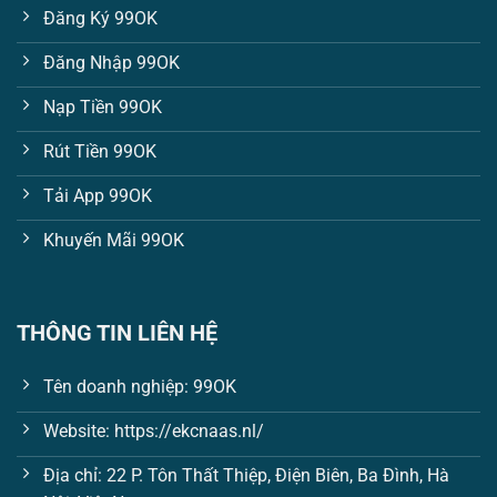
Đăng Ký 99OK
Đăng Nhập 99OK
Nạp Tiền 99OK
Rút Tiền 99OK
Tải App 99OK
Khuyến Mãi 99OK
THÔNG TIN LIÊN HỆ
Tên doanh nghiệp: 99OK
Website: https://ekcnaas.nl/
Địa chỉ: 22 P. Tôn Thất Thiệp, Điện Biên, Ba Đình, Hà