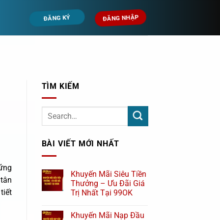
ĐĂNG NHẬP
ĐĂNG KÝ
TÌM KIẾM
BÀI VIẾT MỚI NHẤT
hững
Khuyến Mãi Siêu Tiền
 tân
Thưởng – Ưu Đãi Giá
tiết
Trị Nhất Tại 99OK
Khuyến Mãi Nạp Đầu