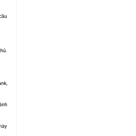
 cầu
thủ.
ank,
ránh
 này