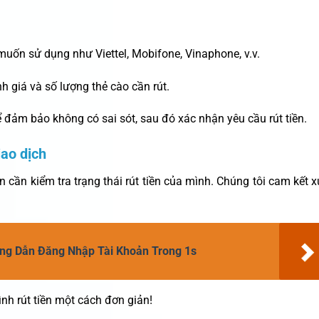
n sử dụng như Viettel, Mobifone, Vinaphone, v.v.
 giá và số lượng thẻ cào cần rút.
ể đảm bảo không có sai sót, sau đó xác nhận yêu cầu rút tiền.
iao dịch
n cần kiểm tra trạng thái rút tiền của mình. Chúng tôi cam kết x
ng Dẫn Đăng Nhập Tài Khoản Trong 1s
nh rút tiền một cách đơn giản!