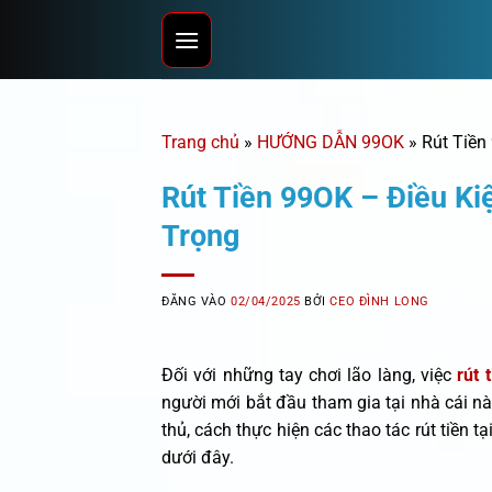
Bỏ
qua
nội
dung
Trang chủ
»
HƯỚNG DẪN 99OK
»
Rút Tiền
Rút Tiền 99OK – Điều Ki
Trọng
ĐĂNG VÀO
02/04/2025
BỞI
CEO ĐÌNH LONG
Đối với những tay chơi lão làng, việc
rút 
người mới bắt đầu tham gia tại nhà cái này
thủ, cách thực hiện các thao tác rút tiền 
dưới đây.