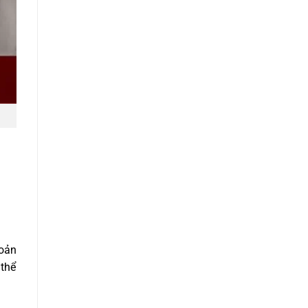
hoản
 thể