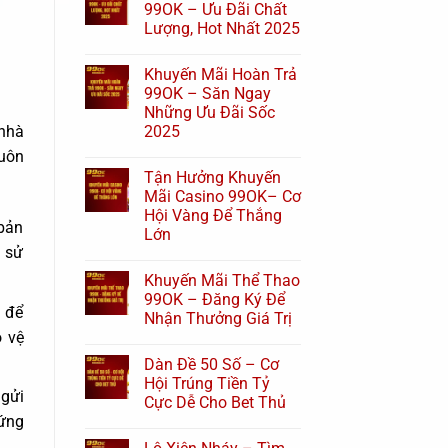
99OK – Ưu Đãi Chất
Lượng, Hot Nhất 2025
Khuyến Mãi Hoàn Trả
99OK – Săn Ngay
Những Ưu Đãi Sốc
2025
 nhà
suôn
Tận Hưởng Khuyến
Mãi Casino 99OK– Cơ
Hội Vàng Để Thắng
 bản
Lớn
h sử
Khuyến Mãi Thể Thao
99OK – Đăng Ký Để
ủ để
Nhận Thưởng Giá Trị
o vệ
Dàn Đề 50 Số – Cơ
Hội Trúng Tiền Tỷ
 gửi
Cực Dễ Cho Bet Thủ
 ứng