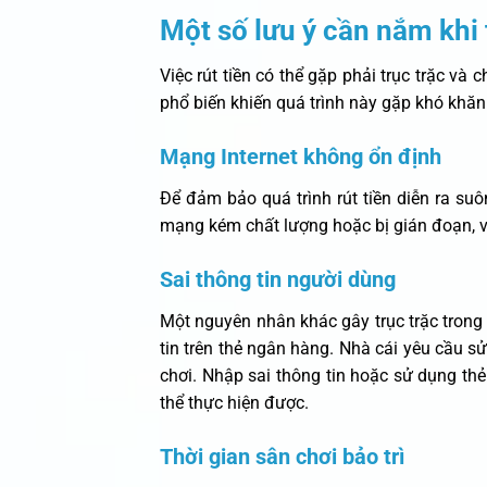
Một số lưu ý cần nắm khi t
Việc rút tiền có thể gặp phải trục trặc v
phổ biến khiến quá trình này gặp khó khăn 
Mạng Internet không ổn định
Để đảm bảo quá trình rút tiền diễn ra suô
mạng kém chất lượng hoặc bị gián đoạn, việ
Sai thông tin người dùng
Một nguyên nhân khác gây trục trặc trong q
tin trên thẻ ngân hàng. Nhà cái yêu cầu 
chơi. Nhập sai thông tin hoặc sử dụng thẻ
thể thực hiện được.
Thời gian sân chơi bảo trì