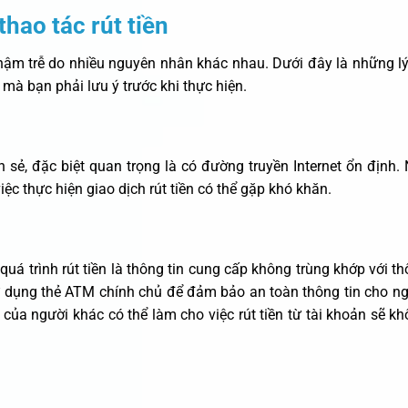
hao tác rút tiền
à chậm trễ do nhiều nguyên nhân khác nhau. Dưới đây là những l
mà bạn phải lưu ý trước khi thực hiện.
n sẻ, đặc biệt quan trọng là có đường truyền Internet ổn định.
c thực hiện giao dịch rút tiền có thể gặp khó khăn.
uá trình rút tiền là thông tin cung cấp không trùng khớp với t
sử dụng thẻ ATM chính chủ để đảm bảo an toàn thông tin cho n
 của người khác có thể làm cho việc rút tiền từ tài khoản sẽ k