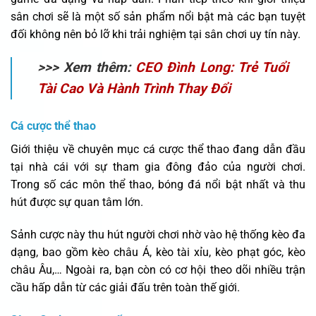
sân chơi sẽ là một số sản phẩm nổi bật mà các bạn tuyệt
đối không nên bỏ lỡ khi trải nghiệm tại sân chơi uy tín này.
>>> Xem thêm:
CEO Đình Long: Trẻ Tuổi
Tài Cao Và Hành Trình Thay Đổi
Cá cược thể thao
Giới thiệu về chuyên mục cá cược thể thao đang dẫn đầu
tại nhà cái với sự tham gia đông đảo của người chơi.
Trong số các môn thể thao, bóng đá nổi bật nhất và thu
hút được sự quan tâm lớn.
Sảnh cược này thu hút người chơi nhờ vào hệ thống kèo đa
dạng, bao gồm kèo châu Á, kèo tài xỉu, kèo phạt góc, kèo
châu Âu,… Ngoài ra, bạn còn có cơ hội theo dõi nhiều trận
cầu hấp dẫn từ các giải đấu trên toàn thế giới.