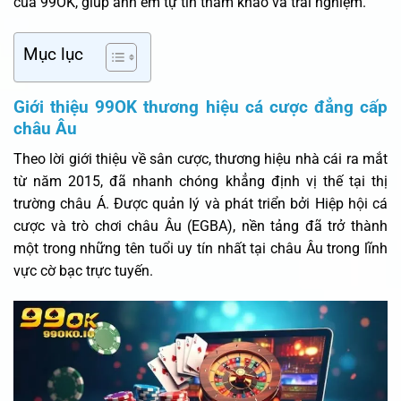
của 99OK, giúp anh em tự tin tham khảo và trải nghiệm.
Mục lục
Giới thiệu 99OK thương hiệu cá cược đẳng cấp
châu Âu
Theo lời giới thiệu về sân cược, thương hiệu nhà cái ra mắt
từ năm 2015, đã nhanh chóng khẳng định vị thế tại thị
trường châu Á. Được quản lý và phát triển bởi Hiệp hội cá
cược và trò chơi châu Âu (EGBA), nền tảng đã trở thành
một trong những tên tuổi uy tín nhất tại châu Âu trong lĩnh
vực cờ bạc trực tuyến.