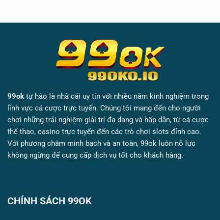
99ok
tự hào là nhà cái uy tín với nhiều năm kinh nghiệm trong
lĩnh vực cá cược trực tuyến. Chúng tôi mang đến cho người
chơi những trải nghiệm giải trí đa dạng và hấp dẫn, từ cá cược
thể thao, casino trực tuyến đến các trò chơi slots đỉnh cao.
Với phương châm minh bạch và an toàn, 99ok luôn nỗ lực
không ngừng để cung cấp dịch vụ tốt cho khách hàng.
CHÍNH SÁCH 99OK