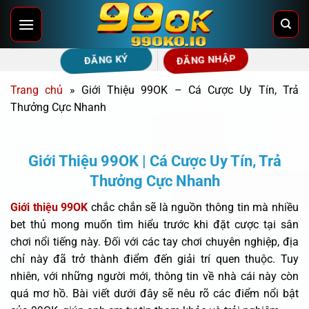
Bỏ
qua
nội
ĐĂNG NHẬP
ĐĂNG KÝ
dung
Trang chủ
»
Giới Thiệu 99OK – Cá Cược Uy Tín, Trả
Thưởng Cực Nhanh
Giới Thiệu 99OK | Cá Cược Uy Tín, Trả
Thưởng Cực Nhanh
Giới thiệu 99OK
chắc chắn sẽ là nguồn thông tin mà nhiều
bet thủ mong muốn tìm hiểu trước khi đặt cược tại sân
chơi nổi tiếng này. Đối với các tay chơi chuyên nghiệp, địa
chỉ này đã trở thành điểm đến giải trí quen thuộc. Tuy
nhiên, với những người mới, thông tin về nhà cái này còn
quá mơ hồ. Bài viết dưới đây sẽ nêu rõ các điểm nổi bật