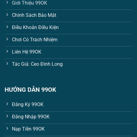
Giới Thiệu 99OK
Chính Sách Bảo Mật
Điều Khoản Điều Kiện
Chơi Có Trách Nhiệm
Liên Hệ 99OK
Tác Giả: Ceo Đình Long
HƯỚNG DẪN 99OK
Đăng Ký 99OK
Đăng Nhập 99OK
Nạp Tiền 99OK