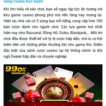
Sòng Casino trực tuyến
Khi tìm hiểu về sân chơi, bạn sẽ ngay lập tức ấn tượng với
kho game casino phong phú mà nền tảng này mang lại.
Hiện tại, nhà cái có 5 sòng bạc nổi tiếng, cung cấp hơn 100
bàn cược dành cho người chơi. Các tựa game hot nhất
hiện nay như Baccarat, Rồng Hổ, Sicbo, Blackjack,… Mỗi trò
chơi đều được thiết kế với tỷ lệ cược hấp dẫn, mở ra cơ hội
kiếm tiền với những phần thưởng lớn cho game thủ. Điểm
đặc biệt của sảnh cược casino tại hệ thống chính là đội
ngũ Dealer hấp dẫn và chuyên nghiệp.