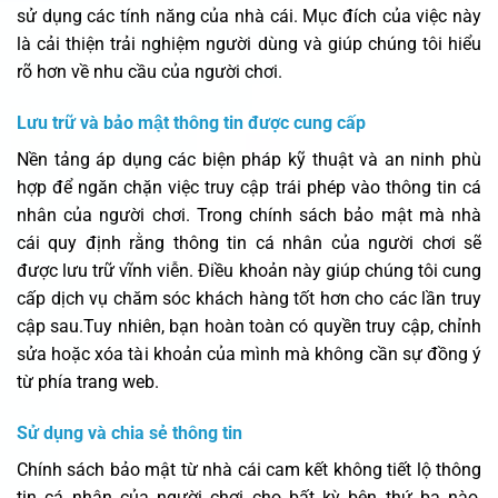
sử dụng các tính năng của nhà cái. Mục đích của việc này
là cải thiện trải nghiệm người dùng và giúp chúng tôi hiểu
rõ hơn về nhu cầu của người chơi.
Lưu trữ và bảo mật thông tin được cung cấp
Nền tảng áp dụng các biện pháp kỹ thuật và an ninh phù
hợp để ngăn chặn việc truy cập trái phép vào thông tin cá
nhân của người chơi. Trong chính sách bảo mật mà nhà
cái quy định rằng thông tin cá nhân của người chơi sẽ
được lưu trữ vĩnh viễn. Điều khoản này giúp chúng tôi cung
cấp dịch vụ chăm sóc khách hàng tốt hơn cho các lần truy
cập sau.Tuy nhiên, bạn hoàn toàn có quyền truy cập, chỉnh
sửa hoặc xóa tài khoản của mình mà không cần sự đồng ý
từ phía trang web.
Sử dụng và chia sẻ thông tin
Chính sách bảo mật từ nhà cái cam kết không tiết lộ thông
tin cá nhân của người chơi cho bất kỳ bên thứ ba nào,