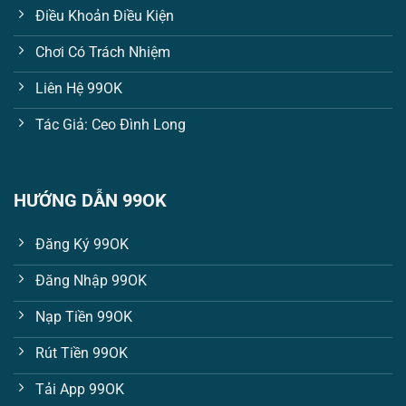
Điều Khoản Điều Kiện
Chơi Có Trách Nhiệm
Liên Hệ 99OK
Tác Giả: Ceo Đình Long
HƯỚNG DẪN 99OK
Đăng Ký 99OK
Đăng Nhập 99OK
Nạp Tiền 99OK
Rút Tiền 99OK
Tải App 99OK