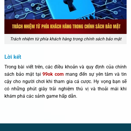
Trách nhiệm từ phía khách hàng trong chính sách bảo mật
Lời kết
Trong bài viết trên, các điều khoản và quy định của chính
sách bảo mật tại
99ok com
mang đến sự yên tâm và tin
cậy cho người chơi khi tham gia cá cược. Hy vọng bạn sẽ
có những phút giây trải nghiệm thú vị và thoải mái khi
khám phá các sảnh game hấp dẫn.