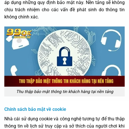
áp dụng những quy định bảo mật này. Nền tảng sẽ không
chịu trách nhiệm cho các vấn đề phát sinh do thông tin
không chính xác.
Thu thập bảo mật thông tin khách hàng tại nền tảng
Chính sách bảo mật về cookie
Nhà cái sử dụng cookie và công nghệ tương tự để thu thập
thông tin về lịch sử truy cập và sở thích của người chơi khi