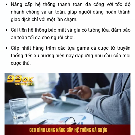
Nâng cấp hệ thống thanh toán đa cổng với tốc độ
nhanh chóng và an toàn, giúp người dùng hoàn thành
giao dịch chỉ với một lần chạm.
Cải tiến hệ thống bảo mật và gia cố tường lửa, đảm bảo
an toàn tối đa cho người chơi.
Cập nhật hàng trăm các tựa game cá cược từ truyền
thống đến xu hướng hiện nay đáp ứng nhu cầu của mọi
cược thủ.