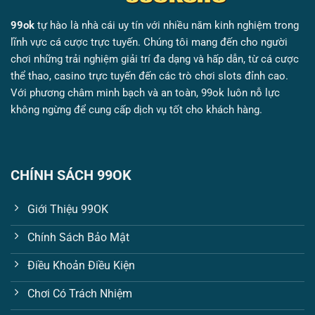
99ok
tự hào là nhà cái uy tín với nhiều năm kinh nghiệm trong
lĩnh vực cá cược trực tuyến. Chúng tôi mang đến cho người
chơi những trải nghiệm giải trí đa dạng và hấp dẫn, từ cá cược
thể thao, casino trực tuyến đến các trò chơi slots đỉnh cao.
Với phương châm minh bạch và an toàn, 99ok luôn nỗ lực
không ngừng để cung cấp dịch vụ tốt cho khách hàng.
CHÍNH SÁCH 99OK
Giới Thiệu 99OK
Chính Sách Bảo Mật
Điều Khoản Điều Kiện
Chơi Có Trách Nhiệm