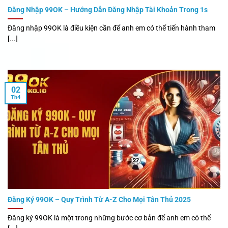
Đăng Nhập 99OK – Hướng Dẫn Đăng Nhập Tài Khoản Trong 1s
Đăng nhập 99OK là điều kiện cần để anh em có thể tiến hành tham
[...]
02
Th4
Đăng Ký 99OK – Quy Trình Từ A-Z Cho Mọi Tân Thủ 2025
Đăng ký 99OK là một trong những bước cơ bản để anh em có thể