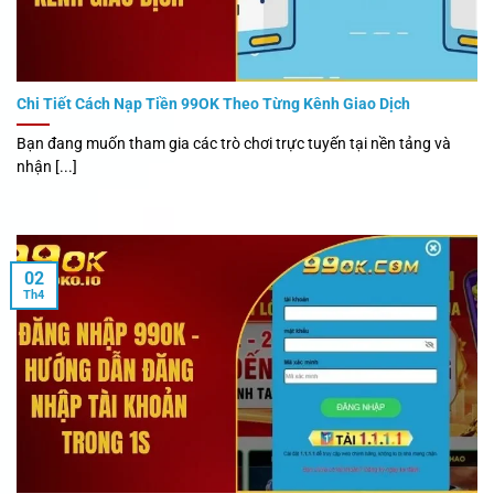
Chi Tiết Cách Nạp Tiền 99OK Theo Từng Kênh Giao Dịch
Bạn đang muốn tham gia các trò chơi trực tuyến tại nền tảng và
nhận [...]
02
Th4