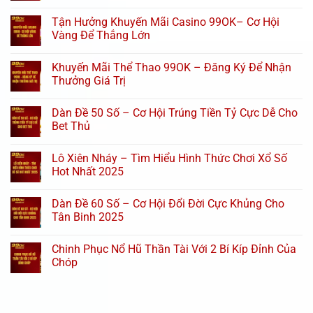
Tận Hưởng Khuyến Mãi Casino 99OK– Cơ Hội
Vàng Để Thắng Lớn
Khuyến Mãi Thể Thao 99OK – Đăng Ký Để Nhận
Thưởng Giá Trị
Dàn Đề 50 Số – Cơ Hội Trúng Tiền Tỷ Cực Dễ Cho
Bet Thủ
Lô Xiên Nháy – Tìm Hiểu Hình Thức Chơi Xổ Số
Hot Nhất 2025
Dàn Đề 60 Số – Cơ Hội Đổi Đời Cực Khủng Cho
Tân Binh 2025
Chinh Phục Nổ Hũ Thần Tài Với 2 Bí Kíp Đỉnh Của
Chóp