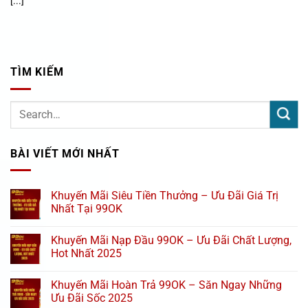
[...]
TÌM KIẾM
BÀI VIẾT MỚI NHẤT
Khuyến Mãi Siêu Tiền Thưởng – Ưu Đãi Giá Trị
Nhất Tại 99OK
Khuyến Mãi Nạp Đầu 99OK – Ưu Đãi Chất Lượng,
Hot Nhất 2025
Khuyến Mãi Hoàn Trả 99OK – Săn Ngay Những
Ưu Đãi Sốc 2025