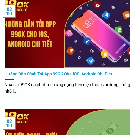
02
Th4
Hướng Dẫn Cách Tải App 99OK Cho IOS, Android Chi Tiết
Nhà cái 99OK đã phát triển ứng dụng trên điện thoại với dung lượng
nhỏ [...]
02
Th4