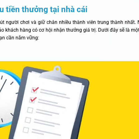
u tiền thưởng tại nhà cái
t người chơi và giữ chân nhiều thành viên trung thành nhất.
ảo khách hàng có cơ hội nhận thưởng giá trị. Dưới đây sẽ là mộ
bạn cần nắm vững: