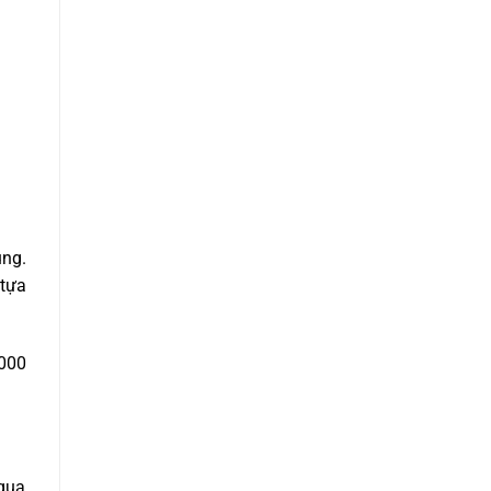
ụng.
 tựa
000
 qua