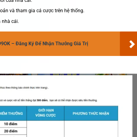
i của nhà cái.
hoản và tham gia cá cược trên hệ thống.
 nhà cái.
9OK – Đăng Ký Để Nhận Thưởng Giá Trị