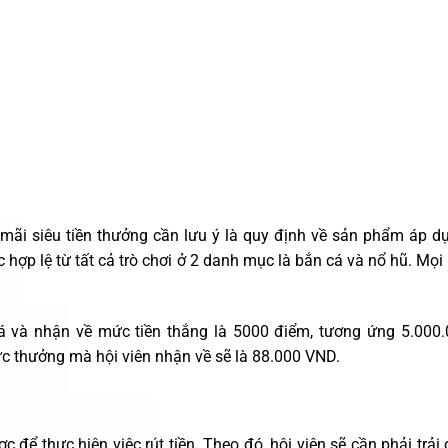
mãi siêu tiền thưởng cần lưu ý là quy định về sản phẩm áp d
 hợp lệ từ tất cả trò chơi ở 2 danh mục là bắn cá và nổ hũ. Mọi
 và nhận về mức tiền thắng là 5000 điểm, tương ứng 5.000.
c thưởng mà hội viên nhận về sẽ là 88.000 VND.
 để thực hiện việc rút tiền. Theo đó, hội viên sẽ cần phải trải