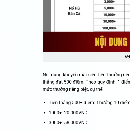
Nộ
Nội dung khuyến mãi siêu tiền thưởng nêu 
thắng đạt 500 điểm. Theo quy định, 1 điể
mức thưởng riêng biệt, cụ thể:
Tiền thắng 500+ điểm: Thưởng 10 điể
1000+: 20.000VND
3000+: 58.000VND