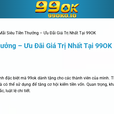
ãi Siêu Tiền Thưởng – Ưu Đãi Giá Trị Nhất Tại 99OK
ưởng – Ưu Đãi Giá Trị Nhất Tại 99OK
ình đặc biệt mà 99ok dành tặng cho các thành viên của mình. 
là có thể sử dụng để tăng cơ hội kiếm tiền vốn. Quan trọng, k
 luật lệ chi tiết.