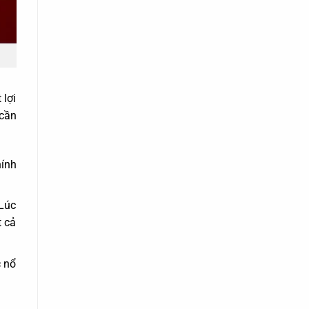
 lợi
 cần
hính
 Lúc
t cả
c nổ