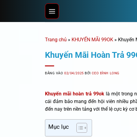
Bỏ
qua
nội
dung
Trang chủ
»
KHUYẾN MÃI 99OK
»
Khuyến 
Khuyến Mãi Hoàn Trả 99
ĐĂNG VÀO
02/04/2025
BỞI
CEO ĐÌNH LONG
Khuyến mãi hoàn trả 99ok
là một trong n
cái đảm bảo mang đến hội viên nhiều phần 
đến nay trên nền tảng với thể lệ cực kỳ cơ 
Mục lục