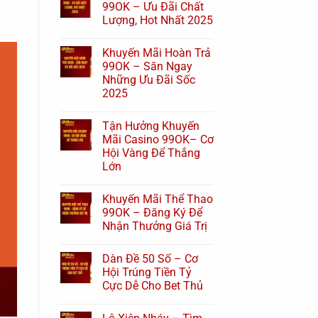
99OK – Ưu Đãi Chất
Lượng, Hot Nhất 2025
Khuyến Mãi Hoàn Trả
99OK – Săn Ngay
Những Ưu Đãi Sốc
2025
Tận Hưởng Khuyến
Mãi Casino 99OK– Cơ
Hội Vàng Để Thắng
Lớn
Khuyến Mãi Thể Thao
99OK – Đăng Ký Để
Nhận Thưởng Giá Trị
Dàn Đề 50 Số – Cơ
Hội Trúng Tiền Tỷ
Cực Dễ Cho Bet Thủ