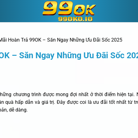
Mãi Hoàn Trả 99OK – Săn Ngay Những Ưu Đãi Sốc 2025
OK – Săn Ngay Những Ưu Đãi Sốc 20
hững chương trình được mong đợi nhất ở thời điểm hiện tại.
quà hấp dẫn và giá trị. Đây được coi là ưu đãi tốt nhất từ ​​t
bản, dễ dàng.