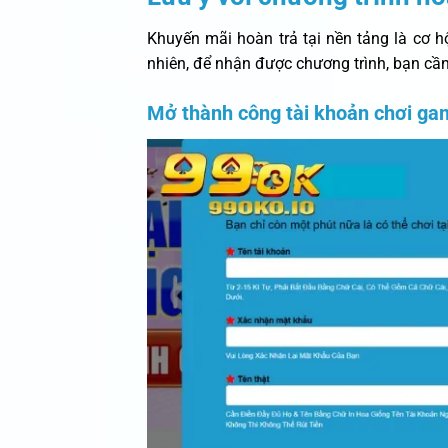
Khuyến mãi hoàn trả tại nền tảng là cơ 
nhiên, để nhận được chương trình, bạn cần
Mở thành công tài khoản chơi gam