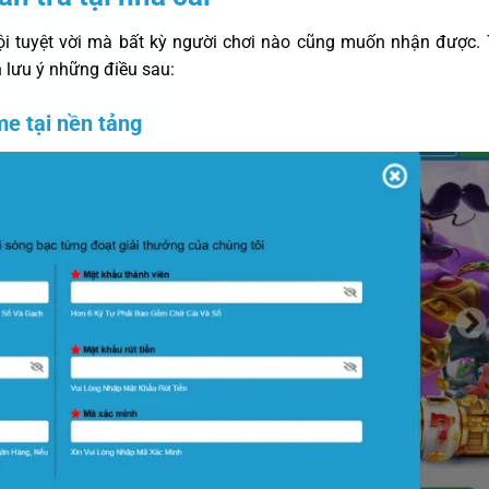
hội tuyệt vời mà bất kỳ người chơi nào cũng muốn nhận được.
 lưu ý những điều sau:
e tại nền tảng