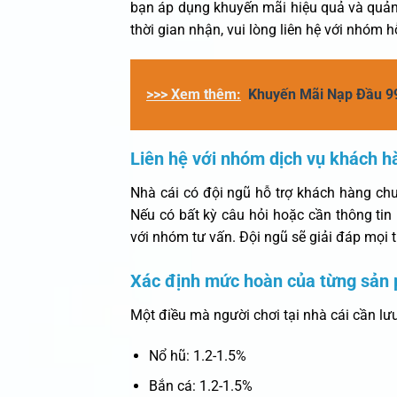
bạn áp dụng khuyến mãi hiệu quả và quản 
thời gian nhận, vui lòng liên hệ với nhóm h
>>> Xem thêm:
Khuyến Mãi Nạp Đầu 99
Liên hệ với nhóm dịch vụ khách h
Nhà cái có đội ngũ hỗ trợ khách hàng chu
Nếu có bất kỳ câu hỏi hoặc cần thông tin 
với nhóm tư vấn. Đội ngũ sẽ giải đáp mọi 
Xác định mức hoàn của từng sản
Một điều mà người chơi tại nhà cái cần lư
Nổ hũ: 1.2-1.5%
Bắn cá: 1.2-1.5%