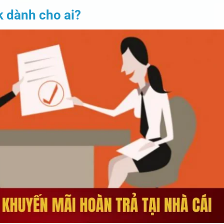
 dành cho ai?