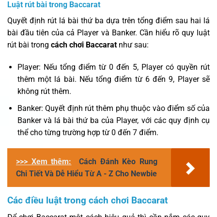
Luật rút bài trong Baccarat
Quyết định rút lá bài thứ ba dựa trên tổng điểm sau hai lá
bài đầu tiên của cả Player và Banker. Cần hiểu rõ quy luật
rút bài trong
cách chơi Baccarat
như sau:
Player: Nếu tổng điểm từ 0 đến 5, Player có quyền rút
thêm một lá bài. Nếu tổng điểm từ 6 đến 9, Player sẽ
không rút thêm.
Banker: Quyết định rút thêm phụ thuộc vào điểm số của
Banker và lá bài thứ ba của Player, với các quy định cụ
thể cho từng trường hợp từ 0 đến 7 điểm.
>>> Xem thêm:
Cách Đánh Kèo Rung
Chi Tiết Và Dễ Hiểu Từ A - Z Cho Newbie
Các điều luật trong cách chơi Baccarat