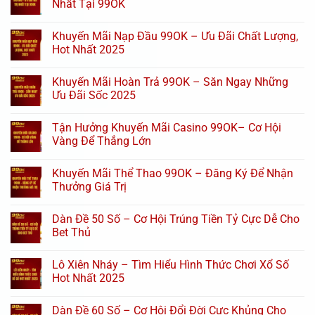
Nhất Tại 99OK
Khuyến Mãi Nạp Đầu 99OK – Ưu Đãi Chất Lượng,
Hot Nhất 2025
Khuyến Mãi Hoàn Trả 99OK – Săn Ngay Những
Ưu Đãi Sốc 2025
Tận Hưởng Khuyến Mãi Casino 99OK– Cơ Hội
Vàng Để Thắng Lớn
Khuyến Mãi Thể Thao 99OK – Đăng Ký Để Nhận
Thưởng Giá Trị
Dàn Đề 50 Số – Cơ Hội Trúng Tiền Tỷ Cực Dễ Cho
Bet Thủ
Lô Xiên Nháy – Tìm Hiểu Hình Thức Chơi Xổ Số
Hot Nhất 2025
Dàn Đề 60 Số – Cơ Hội Đổi Đời Cực Khủng Cho