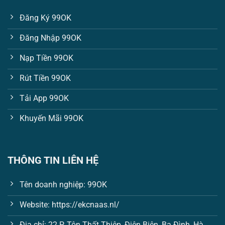
Đăng Ký 99OK
Đăng Nhập 99OK
Nạp Tiền 99OK
Rút Tiền 99OK
Tải App 99OK
Khuyến Mãi 99OK
THÔNG TIN LIÊN HỆ
Tên doanh nghiệp: 99OK
Website: https://ekcnaas.nl/
Địa chỉ: 22 P. Tôn Thất Thiệp, Điện Biên, Ba Đình, Hà