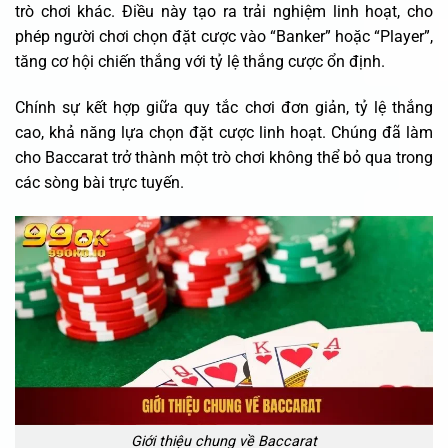
trò chơi khác. Điều này tạo ra trải nghiệm linh hoạt, cho
phép người chơi chọn đặt cược vào “Banker” hoặc “Player”,
tăng cơ hội chiến thắng với tỷ lệ thắng cược ổn định.
Chính sự kết hợp giữa quy tắc chơi đơn giản, tỷ lệ thắng
cao, khả năng lựa chọn đặt cược linh hoạt. Chúng đã làm
cho Baccarat trở thành một trò chơi không thể bỏ qua trong
các sòng bài trực tuyến.
Giới thiệu chung về Baccarat