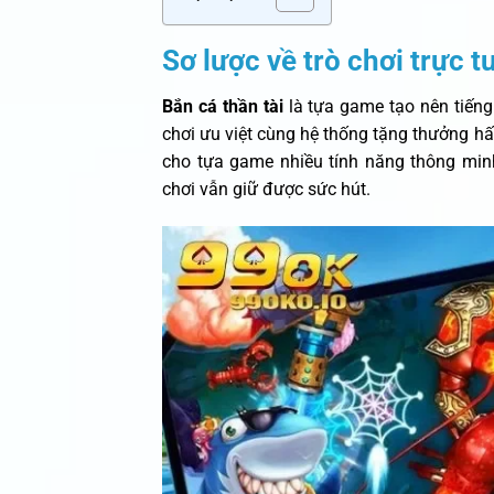
Sơ lược về trò chơi trực t
Bắn cá thần tài
là tựa game tạo nên tiếng
chơi ưu việt cùng hệ thống tặng thưởng hấ
cho tựa game nhiều tính năng thông minh.
chơi vẫn giữ được sức hút.