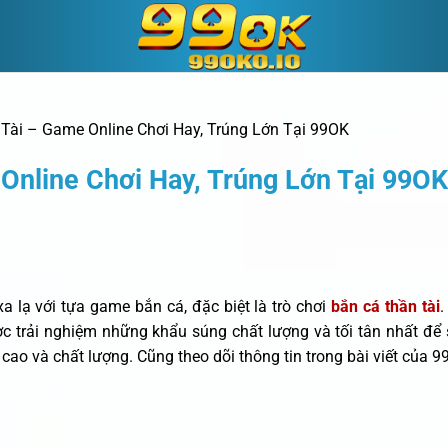
Tài – Game Online Chơi Hay, Trúng Lớn Tại 99OK
Online Chơi Hay, Trúng Lớn Tại 99OK
a lạ với tựa game bắn cá, đặc biệt là trò chơi
bắn cá thần tài
.
c trải nghiệm những khẩu súng chất lượng và tối tân nhất để
cao và chất lượng. Cũng theo dõi thông tin trong bài viết của 