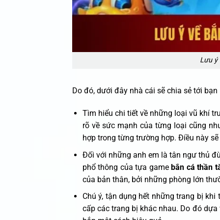
Lưu ý 
Do đó, dưới đây nhà cái sẽ chia sẻ tới bạn
Tìm hiểu chi tiết về những loại vũ khí t
rõ về sức mạnh của từng loại cũng n
hợp trong từng trường hợp. Điều này sẽ t
Đối với những anh em là tân ngư thủ đ
phổ thông của tựa game
bắn cá thần t
của bản thân, bởi những phòng lớn thườ
Chú ý, tận dụng hết những trang bị kh
cấp các trang bị khác nhau. Do đó dựa v