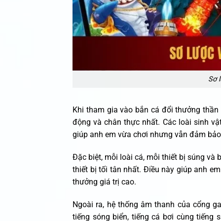
Sơ l
Khi tham gia vào bắn cá đổi thưởng thần
động và chân thực nhất. Các loài sinh vậ
giúp anh em vừa chơi nhưng vẫn đảm bảo đ
Đặc biệt, mỗi loài cá, mỗi thiết bị súng v
thiết bị tối tân nhất. Điều này giúp anh
thưởng giá trị cao.
Ngoài ra, hệ thống âm thanh của cổng g
tiếng sóng biển, tiếng cá bơi cùng tiến