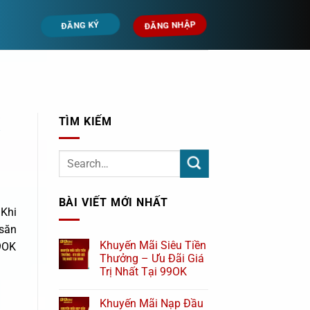
ĐĂNG NHẬP
ĐĂNG KÝ
TÌM KIẾM
BÀI VIẾT MỚI NHẤT
 Khi
 săn
Khuyến Mãi Siêu Tiền
99OK
Thưởng – Ưu Đãi Giá
Trị Nhất Tại 99OK
Khuyến Mãi Nạp Đầu