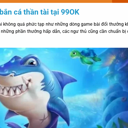
bắn cá thần tài tại 99OK
 tài không quá phức tạp như những dòng game bài đổi thưởng 
về những phần thưởng hấp dẫn, các ngư thủ cũng cần chuẩn bị