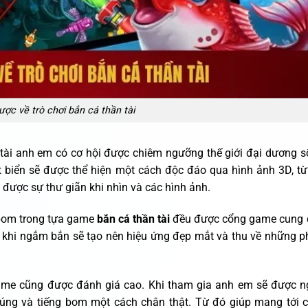
ược về trò chơi bắn cá thần tài
 tài anh em có cơ hội được chiêm ngưỡng thế giới đại dương 
t biển sẽ được thể hiện một cách độc đáo qua hình ảnh 3D, t
ược sự thư giãn khi nhìn và các hình ảnh.
à bom trong tựa game
bắn cá thần tài
đều được cổng game cung 
 em khi ngắm bắn sẽ tạo nên hiệu ứng đẹp mắt và thu về những 
ame cũng được đánh giá cao. Khi tham gia anh em sẽ được n
g súng và tiếng bom một cách chân thật. Từ đó giúp mang tới