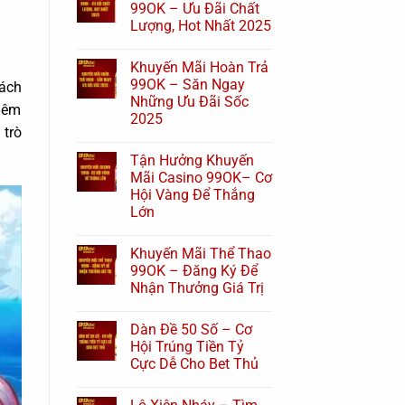
99OK – Ưu Đãi Chất
Lượng, Hot Nhất 2025
Khuyến Mãi Hoàn Trả
99OK – Săn Ngay
cách
Những Ưu Đãi Sốc
thêm
2025
 trò
Tận Hưởng Khuyến
Mãi Casino 99OK– Cơ
Hội Vàng Để Thắng
Lớn
Khuyến Mãi Thể Thao
99OK – Đăng Ký Để
Nhận Thưởng Giá Trị
Dàn Đề 50 Số – Cơ
Hội Trúng Tiền Tỷ
Cực Dễ Cho Bet Thủ