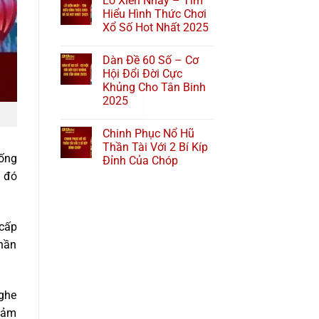
Lô Xiên Nháy – Tìm
Hiểu Hình Thức Chơi
Xổ Số Hot Nhất 2025
Dàn Đề 60 Số – Cơ
Hội Đổi Đời Cực
Khủng Cho Tân Binh
2025
Chinh Phục Nổ Hũ
Thần Tài Với 2 Bí Kíp
sống
Đỉnh Của Chóp
ừ đó
cấp
phần
ghe
 cảm