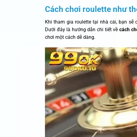
Cách chơi roulette như th
Khi tham gia roulette tại nhà cái, bạn sẽ 
Dưới đây là hướng dẫn chi tiết về
cách chơ
chơi một cách dễ dàng.