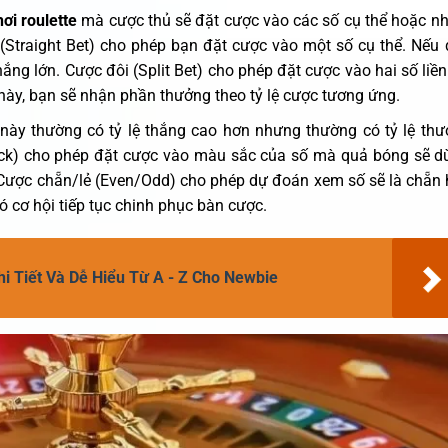
ơi roulette
mà cược thủ sẽ đặt cược vào các số cụ thể hoặc 
 (Straight Bet) cho phép bạn đặt cược vào một số cụ thể. Nếu
hắng lớn. Cược đôi (Split Bet) cho phép đặt cược vào hai số liền
này, bạn sẽ nhận phần thưởng theo tỷ lệ cược tương ứng.
 này thường có tỷ lệ thắng cao hơn nhưng thường có tỷ lệ th
ack) cho phép đặt cược vào màu sắc của số mà quả bóng sẽ 
 Cược chẵn/lẻ (Even/Odd) cho phép dự đoán xem số sẽ là chẵn
ó cơ hội tiếp tục chinh phục bàn cược.
i Tiết Và Dễ Hiểu Từ A - Z Cho Newbie