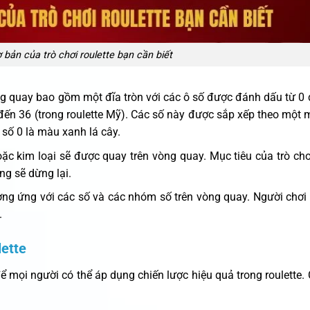
 bản của trò chơi roulette bạn cần biết
ng quay bao gồm một đĩa tròn với các ô số được đánh dấu từ 0
 đến 36 (trong roulette Mỹ). Các số này được sắp xếp theo một
 số 0 là màu xanh lá cây.
c kim loại sẽ được quay trên vòng quay. Mục tiêu của trò chơ
g sẽ dừng lại.
ng ứng với các số và các nhóm số trên vòng quay. Người chơi
.
lette
ể mọi người có thể áp dụng chiến lược hiệu quả trong roulette.