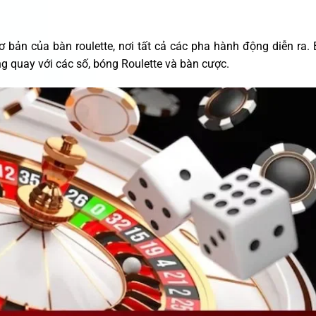
ơ bản của bàn roulette, nơi tất cả các pha hành động diễn ra.
ng quay với các số, bóng Roulette và bàn cược.