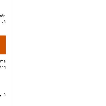
Nhấn
y và
ố mà
sàng
y là