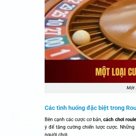
Một l
Các tình huống đặc biệt trong Rou
Bên cạnh các cược cơ bản,
cách chơi roule
ý để tăng cường chiến lược cược. Những 
người chơi.