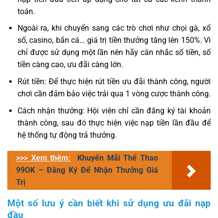
toán.
Ngoài ra, khi chuyển sang các trò chơi như chọi gà, xổ
số, casino, bắn cá… giá trị tiền thưởng tăng lên 150%. Vì
chỉ được sử dụng một lần nên hãy cân nhắc số tiền, số
tiền càng cao, ưu đãi càng lớn.
Rút tiền: Để thực hiện rút tiền ưu đãi thành công, người
chơi cần đảm bảo việc trải qua 1 vòng cược thành công.
Cách nhận thưởng: Hội viên chỉ cần đăng ký tài khoản
thành công, sau đó thực hiện việc nạp tiền lần đầu để
hệ thống tự động trả thưởng.
>>> Xem thêm:
Khuyến Mãi Thể Thao
99OK – Đăng Ký Để Nhận Thưởng Giá
Trị
Một số lưu ý cần biết khi sử dụng ưu đãi nạp
đầu