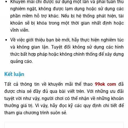
Khuyến mãi chỉ được sử dụng một lần và phải tuân thủ
nghiêm ngặt, không được lạm dụng hoặc sử dụng các
phần mềm hỗ trợ khác. Nếu bị hệ thống phát hiện, tài
khoản sẽ bị khóa trong một thời gian nhất định hoặc
vĩnh viễn.
Về việc giới thiệu bạn bè mới, hãy thực hiện nghiêm túc
và không gian lận. Tuyệt đối không sử dụng các hình
thức bất hợp pháp hoặc không chính thống để xây dựng
quảng cáo.
Kết luận
Tất cả thông tin về khuyến mãi thể thao
99ok com
đã
được chia sẻ đầy đủ qua bài viết trên. Với những ưu đãi
tuyệt vời như vậy, người chơi có thể nhận về những khoản
thưởng giá trị. Vì vậy, hãy đọc kỹ các quy định chi tiết để
tham gia chương trình suôn sẻ.