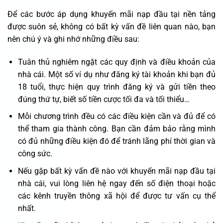
Để các bước áp dụng khuyến mãi nạp đầu tại nền tảng
được suôn sẻ, không có bất kỳ vấn đề liên quan nào, bạn
nên chú ý và ghi nhớ những điều sau:
Tuân thủ nghiêm ngặt các quy định và điều khoản của
nhà cái. Một số ví dụ như đăng ký tài khoản khi bạn đủ
18 tuổi, thực hiện quy trình đăng ký và gửi tiền theo
đúng thứ tự, biết số tiền cược tối đa và tối thiểu…
Mỗi chương trình đều có các điều kiện cần và đủ để có
thể tham gia thành công. Bạn cần đảm bảo rằng mình
có đủ những điều kiện đó để tránh lãng phí thời gian và
công sức.
Nếu gặp bất kỳ vấn đề nào với khuyến mãi nạp đầu tại
nhà cái, vui lòng liên hệ ngay đến số điện thoại hoặc
các kênh truyền thông xã hội để được tư vấn cụ thể
nhất.