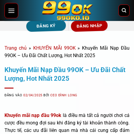
Bỏ
qua
nội
ĐĂNG NHẬP
ĐĂNG KÝ
dung
Trang chủ
»
KHUYẾN MÃI 99OK
»
Khuyến Mãi Nạp Đầu
99OK – Ưu Đãi Chất Lượng, Hot Nhất 2025
Khuyến Mãi Nạp Đầu 99OK – Ưu Đãi Chất
Lượng, Hot Nhất 2025
ĐĂNG VÀO
02/04/2025
BỞI
CEO ĐÌNH LONG
Khuyến mãi nạp đầu 99ok
là điều mà tất cả người chơi cá
cược đều mong đợi sau khi đăng ký tài khoản thành công.
Thực tế, các ưu đãi liên quan mà nhà cái cung cấp đảm