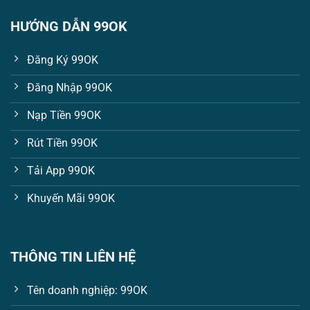
HƯỚNG DẪN 99OK
Đăng Ký 99OK
Đăng Nhập 99OK
Nạp Tiền 99OK
Rút Tiền 99OK
Tải App 99OK
Khuyến Mãi 99OK
THÔNG TIN LIÊN HỆ
Tên doanh nghiệp: 99OK