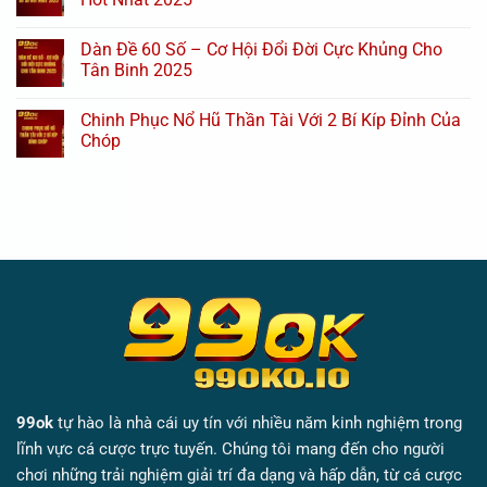
Dàn Đề 60 Số – Cơ Hội Đổi Đời Cực Khủng Cho
Tân Binh 2025
Chinh Phục Nổ Hũ Thần Tài Với 2 Bí Kíp Đỉnh Của
Chóp
99ok
tự hào là nhà cái uy tín với nhiều năm kinh nghiệm trong
lĩnh vực cá cược trực tuyến. Chúng tôi mang đến cho người
chơi những trải nghiệm giải trí đa dạng và hấp dẫn, từ cá cược