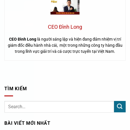
CEO Đình Long
CEO Đình Long
là người sáng lập và hiện đang đảm nhiệm vị trí
giám đốc điều hành nhà cái, một trong những công ty hàng đầu
trong lĩnh vực giải trí và cá cược trực tuyến tại Việt Nam.
TÌM KIẾM
BÀI VIẾT MỚI NHẤT