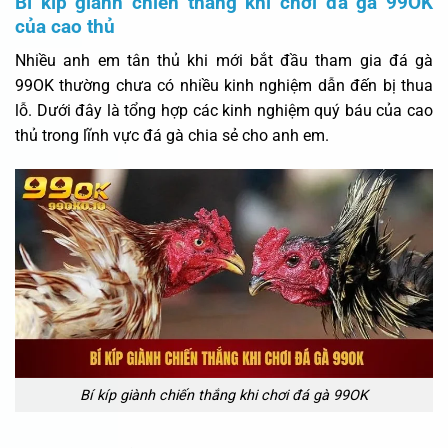
Bí kíp giành chiến thắng khi chơi đá gà 99OK
của cao thủ
Nhiều anh em tân thủ khi mới bắt đầu tham gia đá gà
99OK thường chưa có nhiều kinh nghiệm dẫn đến bị thua
lỗ. Dưới đây là tổng hợp các kinh nghiệm quý báu của cao
thủ trong lĩnh vực đá gà chia sẻ cho anh em.
Bí kíp giành chiến thắng khi chơi đá gà 99OK