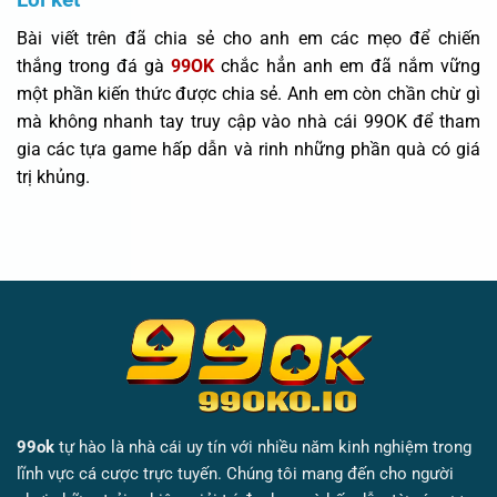
Bài viết trên đã chia sẻ cho anh em các mẹo để chiến
thắng trong đá gà
99OK
chắc hẳn anh em đã nắm vững
một phần kiến thức được chia sẻ. Anh em còn chần chừ gì
mà không nhanh tay truy cập vào nhà cái 99OK để tham
gia các tựa game hấp dẫn và rinh những phần quà có giá
trị khủng.
99ok
tự hào là nhà cái uy tín với nhiều năm kinh nghiệm trong
lĩnh vực cá cược trực tuyến. Chúng tôi mang đến cho người