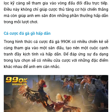
lọc kỹ càng sẽ tham gia vào vòng đấu đối đầu trực tiếp.
Điều này không chỉ giúp cược thủ tăng cơ hội chiến thắng
mà còn giúp anh em săn đón những phần thưởng hấp dẫn
trong mỗi lượt chơi.
Cá cược đá gà gồ hấp dẫn
Trong hình thức cá cược đá gà 99OK có nhiều chiến kê sẽ
cùng tham gia vào một sân đấu, tạo nên một cuộc cạnh
tranh đầy kịch tính và hấp dẫn. Để đáp ứng sự đa dạng
trong lựa chọn sẽ có nhiều cửa cược với những đặc điểm
khác nhau để anh em cân nhắc.