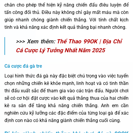
chân cho phép thể hiện kỹ năng chiến đấu điêu luyện để
tấn công đối thủ. Điều này không chỉ gây mất máu mà còn
giúp nhanh chóng giành chiến thắng. Với tính chất kịch
tính và khả năng xác định kết quả thắng bại nhanh chóng.
>>> Xem thêm:
Thể Thao 99OK | Địa Chỉ
Cá Cược Lý Tưởng Nhất Năm 2025
Cá cược đá gà tre
Loại hình thức đá gà này đặc biệt chú trọng vào việc tuyển
chọn những chiến kê khỏe mạnh, linh hoạt và có tinh thần
thi đấu xuất sắc để tham gia vào các trận đấu. Người chơi
sẽ có cơ hội đặt cược vào kết quả thắng thua của hai chiến
kê ra sân để tăng khả năng chiến thắng. Anh em cần
nghiên cứu kỹ lưỡng các đặc điểm của từng loại gà để xác
định con nào có khả năng giành chiến thắng cuối cùng.