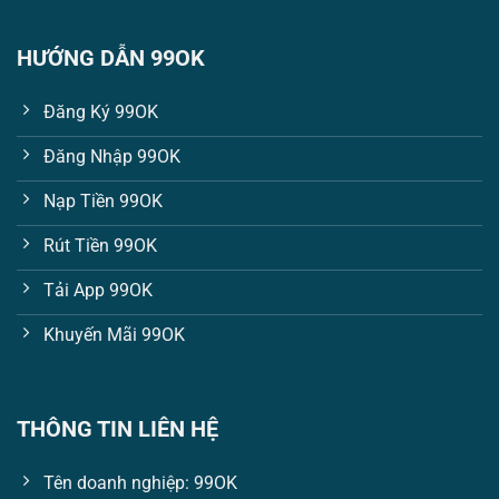
HƯỚNG DẪN 99OK
Đăng Ký 99OK
Đăng Nhập 99OK
Nạp Tiền 99OK
Rút Tiền 99OK
Tải App 99OK
Khuyến Mãi 99OK
THÔNG TIN LIÊN HỆ
Tên doanh nghiệp: 99OK