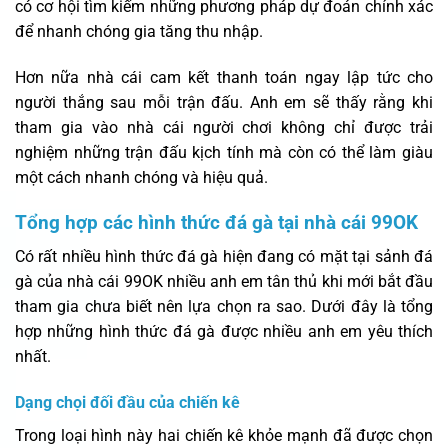
có cơ hội tìm kiếm những phương pháp dự đoán chính xác
để nhanh chóng gia tăng thu nhập.
Hơn nữa nhà cái cam kết thanh toán ngay lập tức cho
người thắng sau mỗi trận đấu. Anh em sẽ thấy rằng khi
tham gia vào nhà cái người chơi không chỉ được trải
nghiệm những trận đấu kịch tính mà còn có thể làm giàu
một cách nhanh chóng và hiệu quả.
Tổng hợp các hình thức đá gà tại nhà cái 99OK
Có rất nhiều hình thức đá gà hiện đang có mặt tại sảnh đá
gà của nhà cái 99OK nhiều anh em tân thủ khi mới bắt đầu
tham gia chưa biết nên lựa chọn ra sao. Dưới đây là tổng
hợp những hình thức đá gà được nhiều anh em yêu thích
nhất.
Dạng chọi đối đầu của chiến kê
Trong loại hình này hai chiến kê khỏe mạnh đã được chọn